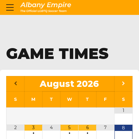
GAME TIMES
August
2026
S
M
T
W
T
F
S
1
2
3
4
5
6
7
8
•
•
•